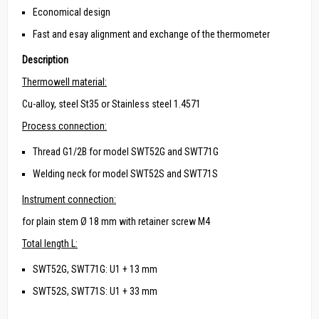
Economical design
Fast and esay alignment and exchange of the thermometer
Description
Thermowell material:
Cu-alloy, steel St35 or Stainless steel 1.4571
Process connection:
Thread G1/2B for model SWT52G and SWT71G
Welding neck for model SWT52S and SWT71S
Instrument connection:
for plain stem Ø 18 mm with retainer screw M4
Total length L:
SWT52G, SWT71G: U1 + 13 mm
SWT52S, SWT71S: U1 + 33 mm